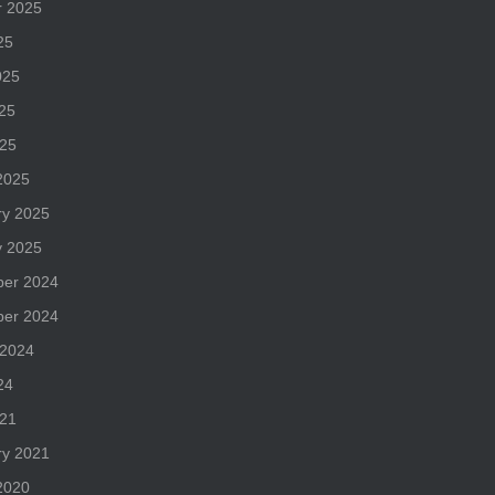
r 2025
25
025
25
025
2025
ry 2025
y 2025
er 2024
er 2024
 2024
24
021
ry 2021
2020