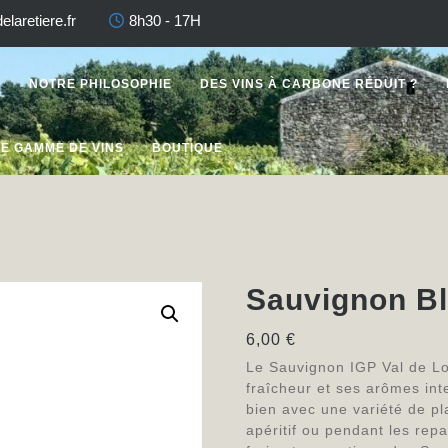
laretiere.fr
8h30 - 17H
U
NOTRE PHILOSOPHIE
DES VINS À CARBONE RÉDUIT ?
E GAMME DE VINS
BOUTIQUE
Sauvignon B
6,00
€
Le Sauvignon IGP Val de Loi
fraîcheur et ses arômes int
bien avec une variété de pla
apéritif ou pendant les repa