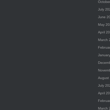
Octobe
July 20
June 2
May 20
April 2
March 
Februa
Januar
Decemb
Novemb
August
July 20
April 2
Februa
March 