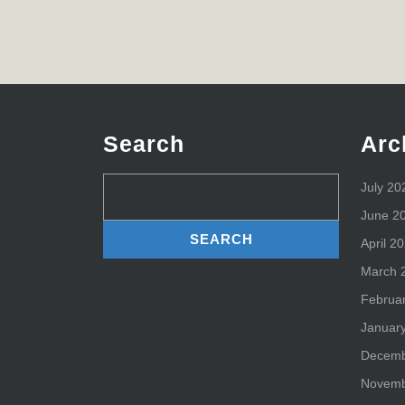
Search
Arc
Search
July 20
for:
June 2
April 2
March 
Februa
Januar
Decemb
Novemb