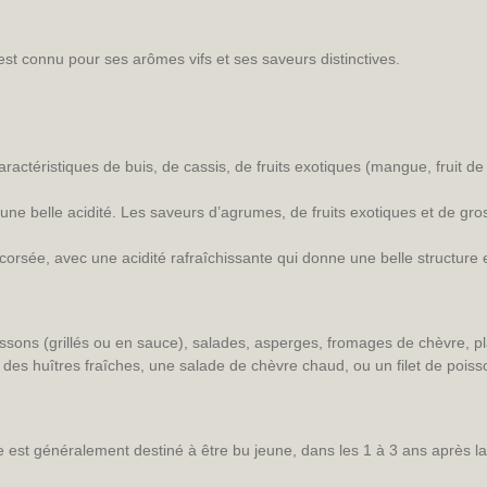
st connu pour ses arômes vifs et ses saveurs distinctives.
ractéristiques de buis, de cassis, de fruits exotiques (mangue, fruit d
vec une belle acidité. Les saveurs d’agrumes, de fruits exotiques et de
rsée, avec une acidité rafraîchissante qui donne une belle structure et
issons (grillés ou en sauce), salades, asperges, fromages de chèvre, pla
 des huîtres fraîches, une salade de chèvre chaud, ou un filet de poisso
 est généralement destiné à être bu jeune, dans les 1 à 3 ans après la 