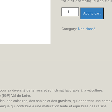
frais et aromatique des Sau
Sauvignon Blanc quantity
Add to cart
Category:
Non classé
our sa diversité de terroirs et son climat favorable à la viticulture.
 (IGP) Val de Loire.
les, des calcaires, des sables et des graviers, qui apportent une compl
nique qui contribue à une maturation lente et équilibrée des raisins.