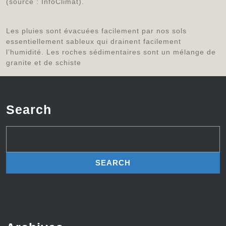
(source : InfoClimat).
Les pluies sont évacuées facilement par nos sols
essentiellement sableux qui drainent facilement
l’humidité. Les roches sédimentaires sont un mélange de
granite et de schiste
Search
Search
for: