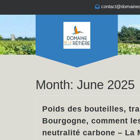
Skip
contact@domainede
to
content
ACT
NOTR
Month:
June 2025
Poids des bouteilles, t
Bourgogne, comment les
neutralité carbone – La