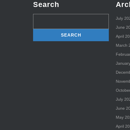
:
Search
Arc
une
Search
July 20
vigneronne
for:
June 2
en
April 2
lutte
March 
contre
l’empreinte
Februa
carbone
Januar
du
Decemb
vin
Novemb
–
Octobe
Info-
July 20
Beaune.co
June 2
May 20
April 2