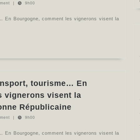
mment
|
9h00
bouteilles,
transport,
me… En Bourgogne, comment les vignerons visent la
tourisme…
En
Bourgogne,
comment
les
vignerons
ransport, tourisme… En
visent
la
 vignerons visent la
neutralité
Poids
Yonne Républicaine
carbone
des
mment
|
9h00
–
bouteilles,
La
transport,
me… En Bourgogne, comment les vignerons visent la