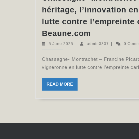
horizon
héritage, l’innovation e
:
lutte contre l’empreinte 
une
Chassagne-
Beaune.com
vigneronne
Montrachet
en
5
admin3337
5 June 2025
|
admin3337
|
0 Com
–
June
lutte
2025
Francine
Chassagne- Montrachet – Francine Picard, 
contre
Picard,
vigneronne en lutte contre l’empreinte c
l’empreinte
la
carbone
READ
READ MORE
terre
du
MORE
en
vin
héritage,
–
l’innovation
Info-
en
Chalon.com
horizon