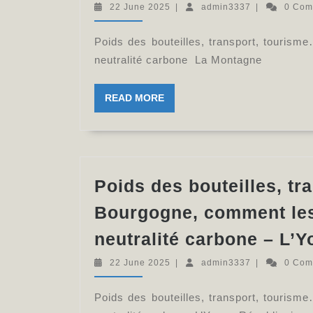
22
admin3337
22 June 2025
|
admin3337
|
0 Co
June
2025
Poids des bouteilles, transport, touris
neutralité carbone La Montagne
READ
READ MORE
MORE
Poids des bouteilles, t
Bourgogne, comment les
neutralité carbone – L’
22
admin3337
22 June 2025
|
admin3337
|
0 Co
June
2025
Poids des bouteilles, transport, touris