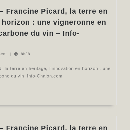
fête
du
 Francine Picard, la terre en
vin
n horizon : une vigneronne en
au
carbone du vin – Info-
Jardin
du
Presbytère
ment
|
8h38
–
la terre en héritage, l’innovation en horizon : une
Sud
arbone du vin Info-Chalon.com
Ouest
 Francine Picard, la terre en