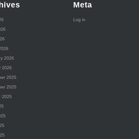
hives
Meta
26
Log in
026
026
2026
ry 2026
y 2026
er 2025
er 2025
r 2025
25
m
025
25
025