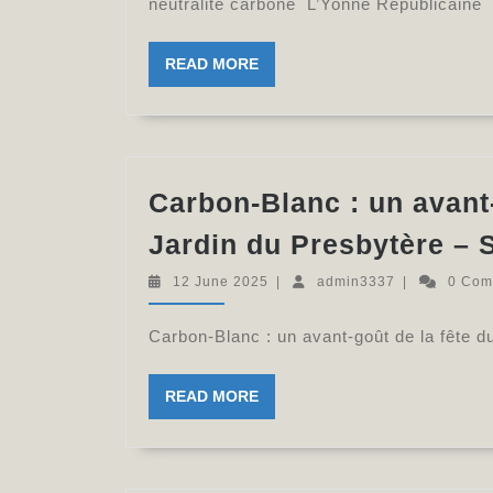
neutralité carbone L’Yonne Républicaine
READ
READ MORE
MORE
Carbon-Blanc : un avant-
Jardin du Presbytère – 
12
admin3337
12 June 2025
|
admin3337
|
0 Co
June
2025
Carbon-Blanc : un avant-goût de la fête 
READ
READ MORE
MORE