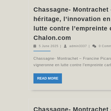
Chassagne- Montrachet –
héritage, l’innovation e
lutte contre l’empreinte 
Chassagne-
Chalon.com
Montrachet
5
admin3337
5 June 2025
|
admin3337
|
0 Com
–
June
2025
Francine
Chassagne- Montrachet – Francine Picard, 
Picard,
vigneronne en lutte contre l’empreinte c
la
READ
READ MORE
terre
MORE
en
héritage,
l’innovation
Chassagne- Montrachet –
en