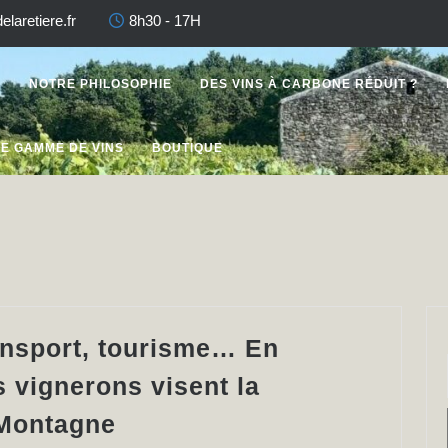
laretiere.fr
8h30 - 17H
U
NOTRE PHILOSOPHIE
DES VINS À CARBONE RÉDUIT ?
E GAMME DE VINS
BOUTIQUE
ransport, tourisme… En
 vignerons visent la
Poids
 Montagne
des