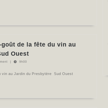
Montagne
tourisme…
En
Bourgogne,
comment
les
vignerons
goût de la fête du vin au
visent
Carbon-
la
Sud Ouest
Blanc
neutralité
mment
|
9h00
:
carbone
un
–
du vin au Jardin du Presbytère Sud Ouest
avant-
L’Yonne
goût
Républicaine
de
la