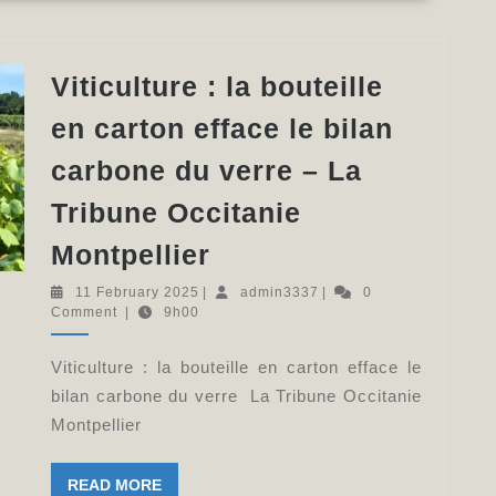
sa
juste
rémunération
Viticulture : la bouteille
du
en carton efface le bilan
producteur
carbone du verre – La
–
Vitisphere.com
Tribune Occitanie
Viticulture
Montpellier
:
11
admin3337
11 February 2025
|
admin3337
|
0
la
February
Comment
|
9h00
2025
bouteille
Viticulture : la bouteille en carton efface le
en
bilan carbone du verre La Tribune Occitanie
carton
Montpellier
efface
le
READ
READ MORE