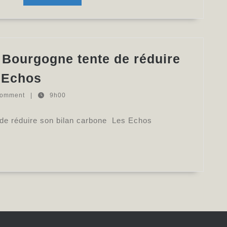
bilan
MORE
carbone
du
verre
 Bourgogne tente de réduire
–
Comment
s Echos
La
le
Comment
|
9h00
Tribune
vignoble
Occitanie
de
de réduire son bilan carbone Les Echos
Montpellier
Bourgogne
tente
de
réduire
son
bilan
carbone