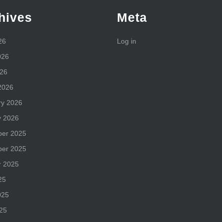
–
hives
Meta
Les
Echos
26
Log in
026
026
2026
ry 2026
y 2026
er 2025
er 2025
r 2025
25
025
25