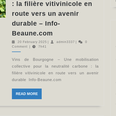
: la filière vitivinicole en
route vers un avenir
durable – Info-
Vins
Beaune.com
de
20
admin3337
20 February 2025
|
admin3337
|
0
Bourgogne
February
Comment
|
7h41
2025
–
Vins de Bourgogne – Une mobilisation
Une
collective pour la neutralité carbone : la
mobilisation
filière vitivinicole en route vers un avenir
collective
durable Info-Beaune.com
pour
la
READ
READ MORE
MORE
neutralité
carbone