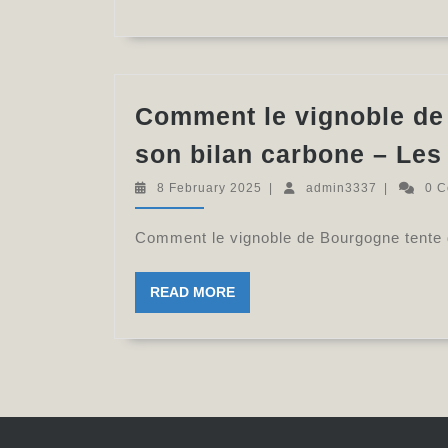
Comment le vignoble de
son bilan carbone – Le
8
admin3337
8 February 2025
|
admin3337
|
0 
February
2025
Comment le vignoble de Bourgogne tente 
READ
READ MORE
MORE