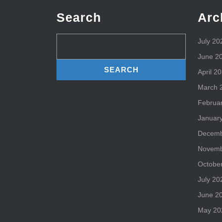
Search
Arc
Search
July 20
for:
June 2
April 2
March 
Februa
Januar
Decemb
Novemb
Octobe
July 20
June 2
May 20