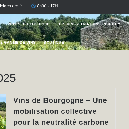
laretiere.fr
8h30 - 17H
U
NOTRE PHILOSOPHIE
DES VINS À CARBONE RÉDUIT ?
E GAMME DE VINS
BOUTIQUE
025
Vins de Bourgogne – Une
mobilisation collective
pour la neutralité carbone