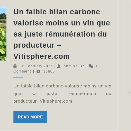
:
la
Un faible bilan carbone
filière
valorise moins un vin que
vitivinicole
sa juste rémunération du
en
route
producteur –
vers
Un
Vitisphere.com
un
faible
18
admin3337
18 February 2025
|
admin3337
|
0
avenir
bilan
February
Comment
|
10h05
2025
durable
carbone
Un faible bilan carbone valorise moins un vin
–
valorise
que sa juste rémunération du
Info-
moins
producteur Vitisphere.com
Beaune.com
un
vin
READ
READ MORE
que
MORE