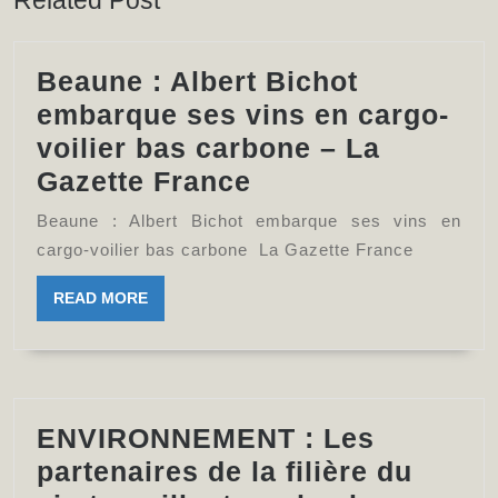
Related Post
Beaune : Albert Bichot
embarque ses vins en cargo-
voilier bas carbone – La
Beaune
Gazette France
:
Beaune : Albert Bichot embarque ses vins en
Albert
cargo-voilier bas carbone La Gazette France
Bichot
READ
READ MORE
embarque
MORE
ses
vins
en
ENVIRONNEMENT : Les
cargo-
partenaires de la filière du
voilier