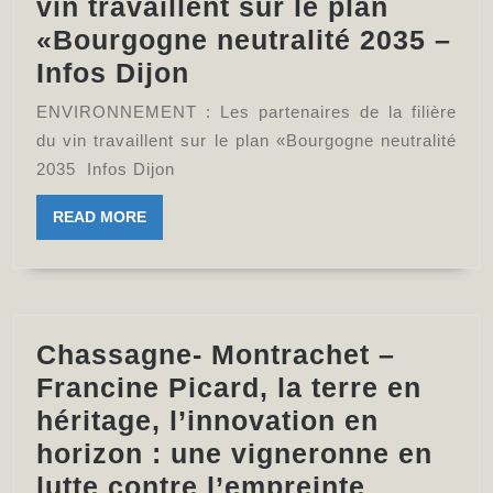
vin travaillent sur le plan
bas
«Bourgogne neutralité 2035 –
carbone
ENVIRONNEMENT
Infos Dijon
–
:
La
ENVIRONNEMENT : Les partenaires de la filière
Les
du vin travaillent sur le plan «Bourgogne neutralité
Gazette
partenaires
2035 Infos Dijon
France
de
READ
READ MORE
la
MORE
filière
du
vin
Chassagne- Montrachet –
travaillent
Francine Picard, la terre en
sur
héritage, l’innovation en
le
horizon : une vigneronne en
plan
lutte contre l’empreinte