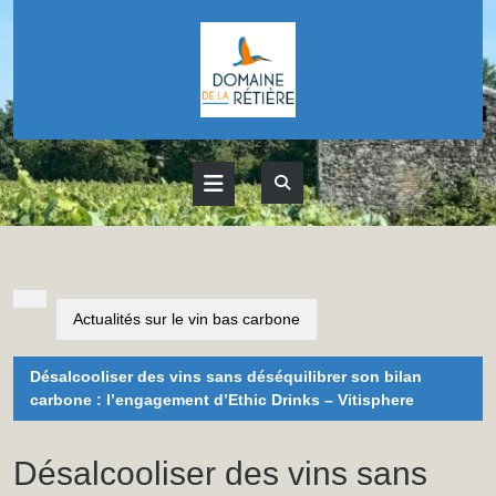
Skip
to
content
Open
Button
Actualités sur le vin bas carbone
Désalcooliser des vins sans déséquilibrer son bilan
carbone : l’engagement d’Ethic Drinks – Vitisphere
Désalcooliser des vins sans