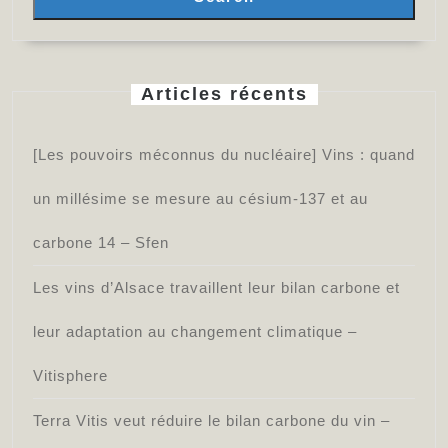
vigneronne
en
lutte
Articles récents
contre
l’empreinte
[Les pouvoirs méconnus du nucléaire] Vins : quand
carbone
un millésime se mesure au césium-137 et au
du
vin
carbone 14 – Sfen
–
Les vins d’Alsace travaillent leur bilan carbone et
Info-
Beaune.com
leur adaptation au changement climatique –
Vitisphere
Terra Vitis veut réduire le bilan carbone du vin –