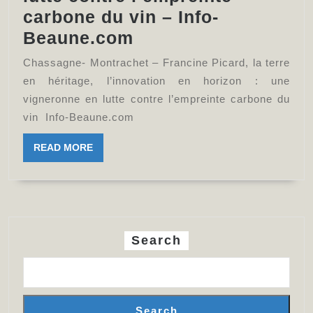
«Bourgogne
carbone du vin – Info-
neutralité
Chassagne-
Beaune.com
2035
Montrachet
Chassagne- Montrachet – Francine Picard, la terre
–
–
en héritage, l’innovation en horizon : une
Infos
Francine
vigneronne en lutte contre l’empreinte carbone du
Dijon
vin Info-Beaune.com
Picard,
la
READ
READ MORE
terre
MORE
en
héritage,
l’innovation
Search
en
horizon
:
une
Search