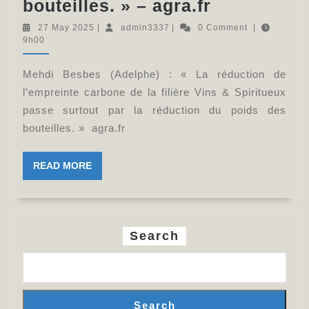
Mehdi
bouteilles. » – agra.fr
Besbes
27
admin3337
27 May 2025
|
admin3337
|
0 Comment
|
May
9h00
(Adelphe)
2025
:
Mehdi Besbes (Adelphe) : « La réduction de
«
l’empreinte carbone de la filière Vins & Spiritueux
La
passe surtout par la réduction du poids des
réduction
bouteilles. » agra.fr
de
READ
READ MORE
l’empreint
MORE
carbone
de
la
Search
filière
Vins
&
Search