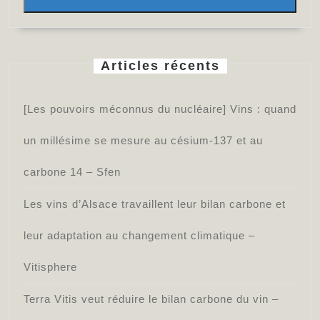
Spiritueux
passe
surtout
Articles récents
par
la
[Les pouvoirs méconnus du nucléaire] Vins : quand
réduction
du
un millésime se mesure au césium-137 et au
poids
carbone 14 – Sfen
des
bouteilles.
Les vins d’Alsace travaillent leur bilan carbone et
»
leur adaptation au changement climatique –
–
agra.fr
Vitisphere
Terra Vitis veut réduire le bilan carbone du vin –