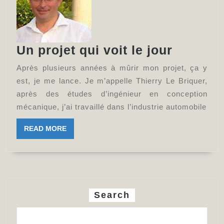
Un
Un projet qui voit le jour
projet
Après plusieurs années à mûrir mon projet, ça y
qui
est, je me lance. Je m’appelle Thierry Le Briquer,
voit
après des études d’ingénieur en conception
mécanique, j’ai travaillé dans l’industrie automobile
le
jour
READ
READ MORE
MORE
Search