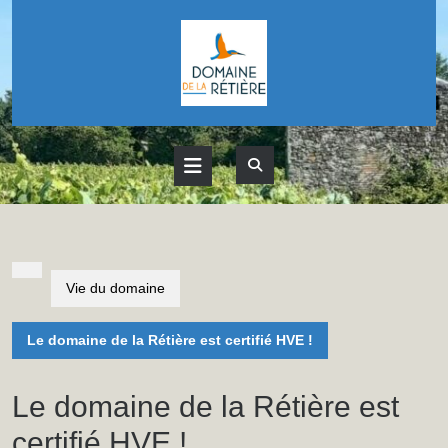
Skip
to
content
Open
Button
Vie du domaine
Le domaine de la Rétière est certifié HVE !
Le domaine de la Rétière est
certifié HVE !